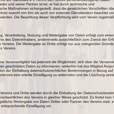
ieder und seiner Partner ernst; er hat durch technische und
ische Maßnahmen sichergestellt, dass die gesetzlichen Vorschriften üb
chutz
sowohl
von
ihm
als
auch
von
externen
Dienstleistern
beachtet
un
werden.
Die
Beachtung dieser Verpflichtung wird vom
Verein
regelmäß
g, Verarbeitung, Nutzung und Weitergabe von Daten erfolgt zum einen
nis des Dateninhabers, andererseits ausschließlich zum Zweck der Erfü
es
Vereins.
Die Weitergabe an Dritte erfolgt nur aus zwingenden Gründ
es
Vereins.
ne Vereinsmitglied hat jederzeit die Möglichkeit, sich über die Verwe
ner geschützten Daten zu informieren; weiterhin hat das Mitglied Anspr
on der Einhaltung datenschutzrechtlicher Bestimmungen in Bezug auf 
ederzeit eine erteilte Einwilligung zu widerrufen und die Löschung sein
s
Vereins
und Dritte werden durch die Einhaltung der Datenschutzbest
erantwortlichen des
Vereins
in gleicher Weise
geschützt. Es findet kein
geltliche Weitergabe von Daten Dritter oder Partner des
Vereins
statt, 
e entsprechende Einwilligung
vor.