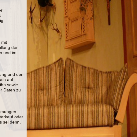
er
d
ig
 mit
llung der
en und im
ndung und den
uch auf
ihn sowie
er Daten zu
immungen
Verkauf
oder
es sei denn,