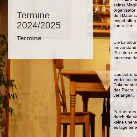
seiner Mitgl
organisator
Termine
den Datens
eingehalten
2024/2025
kontrolliert.
Termine
Die Erhebun
Einverständ
Pflichten d
Interesse d
Das betroffe
Verbleib sei
Dokumentati
das Recht, j
verlangen.
Partner de
durch die V
keine unent
es läge ein